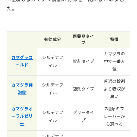
た。
医薬品タイ
有効成分
特徴
プ
カマグラの
シルデナフ
カマグラゴ
錠剤タイプ
中で一番人
ールド
ィル
気
普通の錠剤
シルデナフ
カマグラ発
錠剤タイプ
より吸収が
泡錠
ィル
早い
7種類のフ
カマグラオ
シルデナフ
ゼリータイ
ーラルゼリ
レーバーか
ィル
プ
ー
ら選べる
シルデナフ